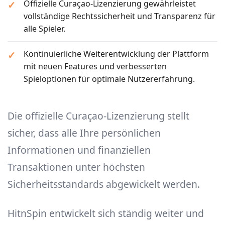
Offizielle Curaçao-Lizenzierung gewährleistet
vollständige Rechtssicherheit und Transparenz für
alle Spieler.
Kontinuierliche Weiterentwicklung der Plattform
mit neuen Features und verbesserten
Spieloptionen für optimale Nutzererfahrung.
Die offizielle Curaçao-Lizenzierung stellt
sicher, dass alle Ihre persönlichen
Informationen und finanziellen
Transaktionen unter höchsten
Sicherheitsstandards abgewickelt werden.
HitnSpin entwickelt sich ständig weiter und