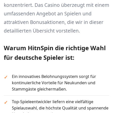
konzentriert. Das Casino überzeugt mit einem
umfassenden Angebot an Spielen und
attraktiven Bonusaktionen, die wir in dieser
detaillierten Übersicht vorstellen.
Warum HitnSpin die richtige Wahl
für deutsche Spieler ist:
Ein innovatives Belohnungssystem sorgt für
kontinuierliche Vorteile für Neukunden und
Stammgäste gleichermaßen.
Top-Spieleentwickler liefern eine vielfältige
Spielauswahl, die höchste Qualität und spannende