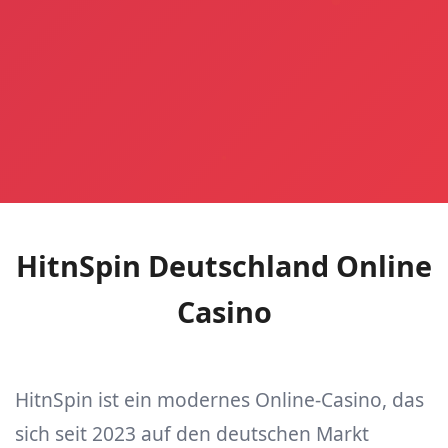
HitnSpin Deutschland Online
Casino
HitnSpin ist ein modernes Online-Casino, das
sich seit 2023 auf den deutschen Markt