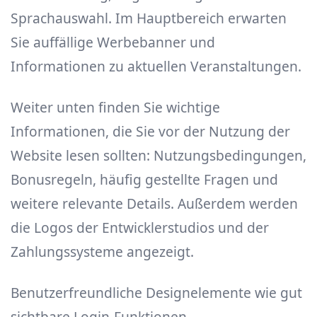
Sprachauswahl. Im Hauptbereich erwarten
Sie auffällige Werbebanner und
Informationen zu aktuellen Veranstaltungen.
Weiter unten finden Sie wichtige
Informationen, die Sie vor der Nutzung der
Website lesen sollten: Nutzungsbedingungen,
Bonusregeln, häufig gestellte Fragen und
weitere relevante Details. Außerdem werden
die Logos der Entwicklerstudios und der
Zahlungssysteme angezeigt.
Benutzerfreundliche Designelemente wie gut
sichtbare Login-Funktionen,