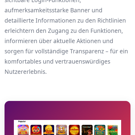
aufmerksamkeitsstarke Banner und
detaillierte Informationen zu den Richtlinien
erleichtern den Zugang zu den Funktionen,
informieren über aktuelle Aktionen und
sorgen für vollständige Transparenz – für ein
komfortables und vertrauenswürdiges
Nutzererlebnis.