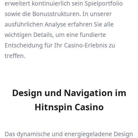
erweitert kontinuierlich sein Spielportfolio
sowie die Bonusstrukturen. In unserer
ausführlichen Analyse erfahren Sie alle
wichtigen Details, um eine fundierte
Entscheidung für Ihr Casino-Erlebnis zu
treffen.
Design und Navigation im
Hitnspin Casino
Das dynamische und energiegeladene Design